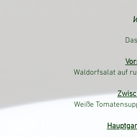
W
Da
Vor
Waldorfsalat auf ru
Zwis
Weiße Tomatensupp
Hauptgan