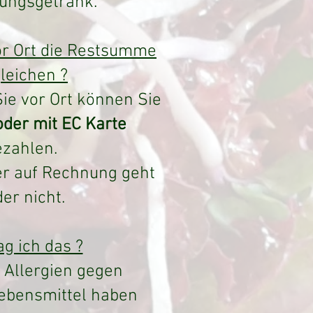
ungsgetränk.
or Ort die Restsumme
leichen ?
Sie vor Ort können Sie
der mit EC Karte
ezahlen.
er auf Rechnung geht
der nicht.
ag ich das ?
e Allergien gegen
ebensmittel haben