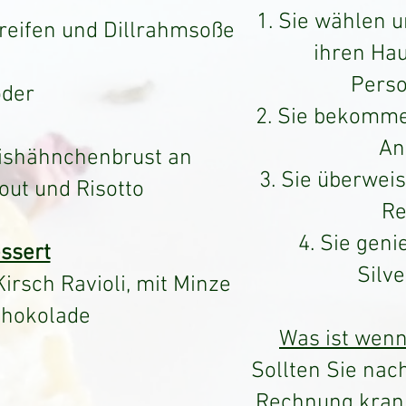
1. Sie wählen 
treifen und Dillrahmsoße
ihren Ha
Perso
oder
2. Sie bekomme
An
ishähnchenbrust an
3. Sie überweis
ut und Risotto
Re
4. Sie geni
ssert
Silv
rsch Ravioli, mit Minze
chokolade
Was ist wenn
Sollten Sie na
Rechnung kran