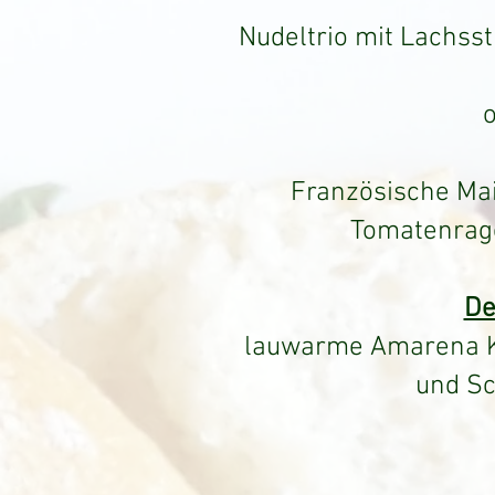
Nudeltrio mit Lachss
Französische Ma
Tomatenrago
De
lauwarme Amarena Ki
und S