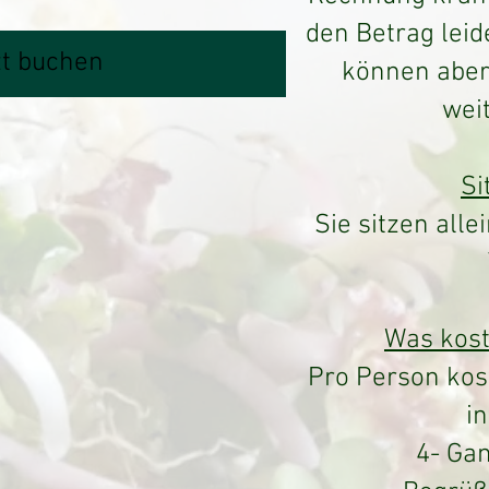
den Betrag leide
zt buchen
können aber
wei
Si
Sie sitzen all
Was kost
Pro Person kos
in
4- Ga