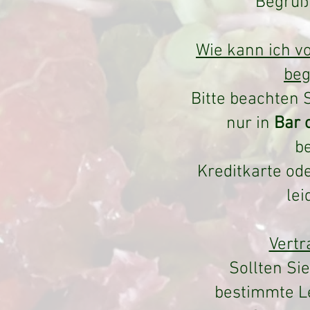
Begrüß
Wie kann ich v
beg
Bitte beachten 
nur in
Bar o
b
Kreditkarte od
lei
Vertr
Sollten Si
bestimmte L